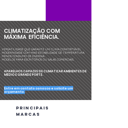
CLIMATIZAÇÃO COM
MÁXIMA EFICIÊNCIA.
VERSATILIDADE QUE GARANTE UM CLIMA CONFORTÁVEL
MODERNIDADE COM MAIS ESTABILIDADE DE TEMPERATURA.
MENOS CONSUMO DE ENERGIA.
MODELOS PARA ESCRITÓRIOS OU SALAS COMERCIAIS.
APARELHOS CAPAZES DE CLIMATIZAR AMBIENTES DE
MÉDIO E GRANDE PORTE.
Entre em contato conosco e solicite um
orçamento.
principais
marcas