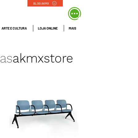
BLOG AKMX
ARTE E CULTURA
LOJA ONLINE
MAIS
nas
akmxstore