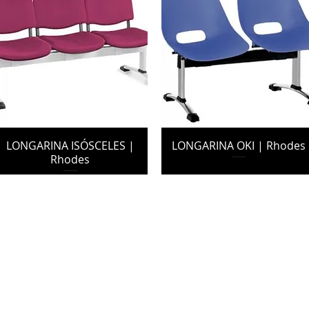
LONGARINA ISÓSCELES |
LONGARINA OKI | Rhodes
Rhodes