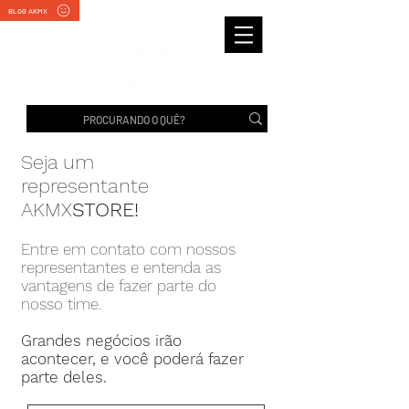
BLOG AKMX
Seja um
representante
AKMX
STORE!
Entre em contato com nossos
representantes e entenda as
vantagens de fazer parte do
nosso time.
Grandes negócios irão
acontecer, e você poderá fazer
parte deles.