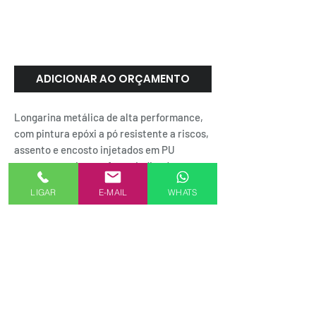
LOOP | Frisokar
ADICIONAR AO ORÇAMENTO
Longarina metálica de alta performance,
com pintura epóxi a pó resistente a riscos,
assento e encosto injetados em PU
garantem maior conforto. Indicada para
ambientes com grande fluxo, como
LIGAR
E-MAIL
WHATS
aeroportos e hospitais. ( Cadeira longarina
SEJA UM REPRESENTANTE AKMXSTORE
FORMAS DE PAGAMENTO
Alameda Casa Branca, 35 - 16º andar