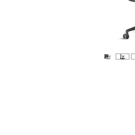
Alameda Casa Branca, 35 - 16º andar
01408-001 | Jardim Paulista.SP
.
Rua do Passeio, 38 - 2º Andar
20021-290 | Centro.RJ
Política de Privacidade