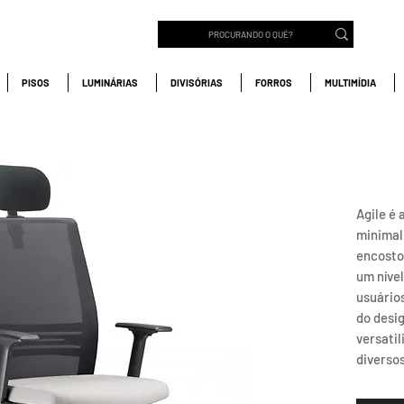
PISOS
LUMINÁRIAS
DIVISÓRIAS
FORROS
MULTIMÍDIA
AGIL
Agile é
minimal
encosto
um nível
usuários
do desi
versati
diverso