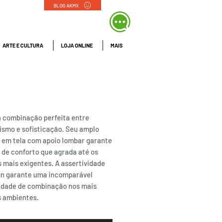
BLOG AKMX
ARTE E CULTURA
LOJA ONLINE
MAIS
E | Frisokar
 a combinação perfeita entre
ismo e sofisticação. Seu amplo
 em tela com apoio lombar garante
 de conforto que agrada até os
 mais exigentes. A assertividade
gn garante uma incomparável
lidade de combinação nos mais
s ambientes.