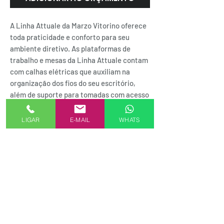
A Linha Attuale da Marzo Vitorino oferece
toda praticidade e conforto para seu
ambiente diretivo. As plataformas de
trabalho e mesas da Linha Attuale contam
com calhas elétricas que auxiliam na
organização dos fios do seu escritório,
além de suporte para tomadas com acesso
de rede elétrica, dados e voz, deixando o
ambiente mais organizado e sofisticado.
LIGAR
E-MAIL
WHATS
SEJA UM REPRESENTANTE AKMXSTORE
FORMAS DE PAGAMENTO
Alameda Casa Branca, 35 - 16º andar
01408-001 | Jardim Paulista.SP
.
Rua do Passeio, 38 - 2º Andar