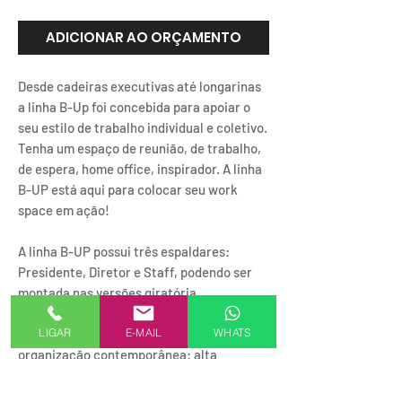
ADICIONAR AO ORÇAMENTO
Desde cadeiras executivas até longarinas
a linha B-Up foi concebida para apoiar o
seu estilo de trabalho individual e coletivo.
Tenha um espaço de reunião, de trabalho,
de espera, home office, inspirador. A linha
B-UP está aqui para colocar seu work
space em ação!
A linha B-UP possui três espaldares:
Presidente, Diretor e Staff, podendo ser
montada nas versões giratória,
interlocutor e longarina; um clássico para
LIGAR
E-MAIL
WHATS
atender o ciclo completo de uma
organização contemporânea: alta
performance, 24h.