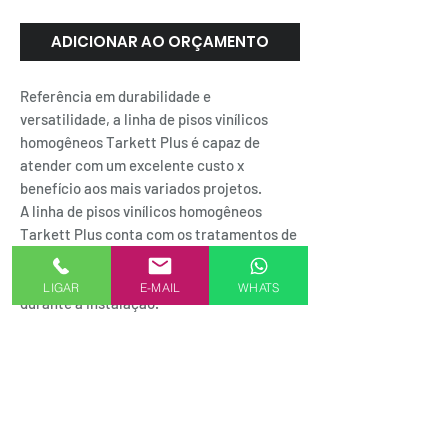
ADICIONAR AO ORÇAMENTO
Referência em durabilidade e
versatilidade, a linha de pisos vinílicos
homogêneos Tarkett Plus é capaz de
atender com um excelente custo x
benefício aos mais variados projetos.
A linha de pisos vinílicos homogêneos
Tarkett Plus conta com os tratamentos de
superfície acrílica (Vylon Plus®) ou de PUR
(Standard Plus®), que protegem o piso
LIGAR
E-MAIL
WHATS
durante a instalação.
SEJA UM REPRESENTANTE AKMXSTORE
FORMAS DE PAGAMENTO