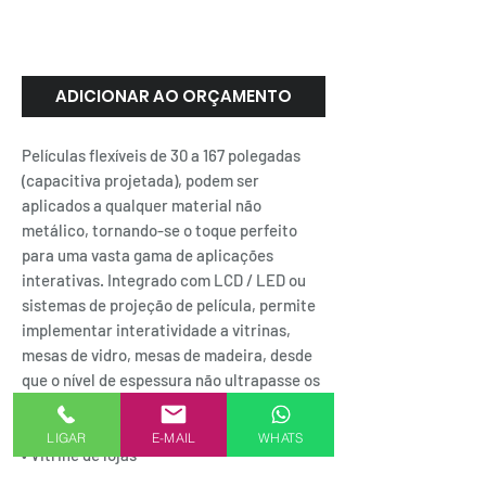
| Nman
ADICIONAR AO ORÇAMENTO
Películas flexíveis de 30 a 167 polegadas
(capacitiva projetada), podem ser
aplicados a qualquer material não
metálico, tornando-se o toque perfeito
para uma vasta gama de aplicações
interativas. Integrado com LCD / LED ou
sistemas de projeção de película, permite
implementar interatividade a vitrinas,
mesas de vidro, mesas de madeira, desde
que o nível de espessura não ultrapasse os
25 mm.
Aplicações
LIGAR
E-MAIL
WHATS
• Vitrine de lojas
• Totens