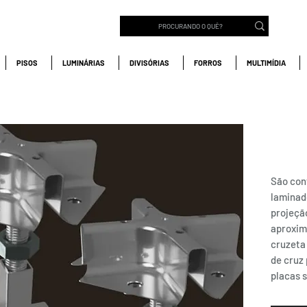
PISOS
LUMINÁRIAS
DIVISÓRIAS
FORROS
MULTIMÍDIA
CRUZ
Elev
São con
laminad
projeçã
aproxim
cruzeta
de cruz
placas 