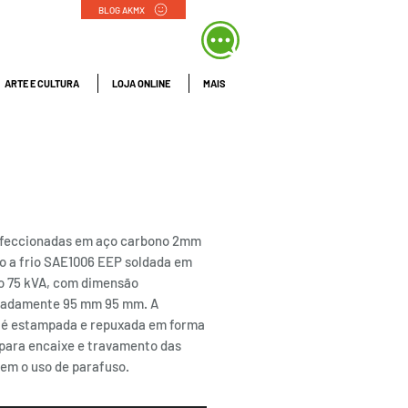
BLOG AKMX
ARTE E CULTURA
LOJA ONLINE
MAIS
ETAS | La Pisos
ados
feccionadas em aço carbono 2mm
o a frio SAE1006 EEP soldada em
o 75 kVA, com dimensão
adamente 95 mm 95 mm. A
 é estampada e repuxada em forma
 para encaixe e travamento das
sem o uso de parafuso.