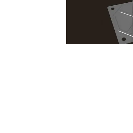
Alameda Casa Branca, 35 - 16º andar
01408-001 | Jardim Paulista.SP
.
Rua do Passeio, 38 - 2º Andar
20021-290 | Centro.RJ
Política de Privacidade