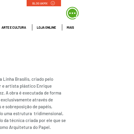
BLOG AKMX
ARTE E CULTURA
LOJA ONLINE
MAIS
1 FOLHA BRASILIS -
 MOLDURA
a Linha Brasílis, criado pelo
 e artista plástico Enrique
ez. A obra é executada de forma
 exclusivamente através de
s e sobreposição de papéis,
o uma estrutura tridimensional,
o da técnica criada por ele que se
como Arquitetura do Papel.