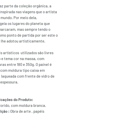
az parte da coleção orgânica, a
 inspirada nas viagens que o artista
o mundo. Por meio dela,
eia os lugares do planeta que
marcaram, mas sempre tendo o
omo ponto de partida por ser este o
 lhe adotou artisticamente.
s artísticos utilizados são livres
o e tema cor na massa, com
as entre 180 e 350g. O painel é
 com moldura tipo caixa em
 laqueada com frente de vidro de
espessura.
icações do Produto:
lorido, com moldura branca.
ição :
Obra de arte , papéis