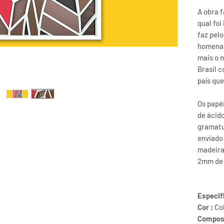
A obra f
qual foi
faz pel
homenag
mais o 
Brasil c
país que
Os papéi
de ácid
gramatur
enviado
madeira
2mm de 
Especif
Cor :
Co
Compos