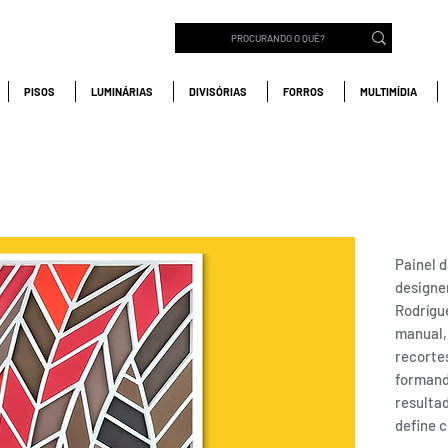
PISOS
LUMINÁRIAS
DIVISÓRIAS
FORROS
MULTIMÍDIA
ER00
COM
Painel d
designer
Rodrígu
manual,
recorte
formand
resultad
define 