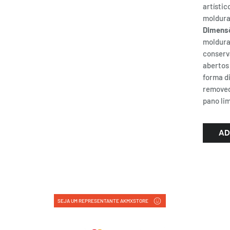
artístic
moldura
Dimens
moldura
conserv
abertos
forma di
removed
pano li
AD
SEJA UM REPRESENTANTE AKMXSTORE
FORMAS DE PAGAMENTO