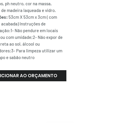
os, ph neutro, cor na massa,
 de madeira laqueada e vidro.
ões:
53cm X 53cm x 3cm ( com
 acabada) Instruções de
ação:1- Não pendure em locais
 ou com umidade;2- Não expor de
reta ao sol, álcool ou
ores;3- Para limpeza utilizar um
mpo e sabão neutro
ICIONAR AO ORÇAMENTO