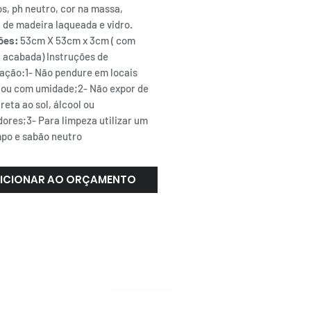
os, ph neutro, cor na massa,
 de madeira laqueada e vidro.
ões:
53cm X 53cm x 3cm ( com
 acabada) Instruções de
ação:1- Não pendure em locais
 ou com umidade;2- Não expor de
reta ao sol, álcool ou
ores;3- Para limpeza utilizar um
mpo e sabão neutro
ICIONAR AO ORÇAMENTO