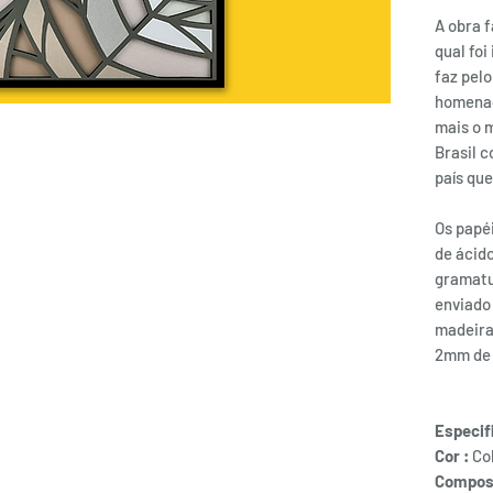
A obra f
qual foi
faz pel
homenag
mais o 
Brasil c
país que
Os papéi
de ácid
gramatur
enviado
madeira
2mm de 
Especif
Cor :
Co
Compos