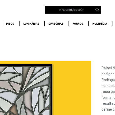
PISOS
LUMINÁRIAS
DIVISÓRIAS
FORROS
MULTIMÍDIA
ER00
- C
Painel d
designer
Rodrígu
manual,
recorte
formand
resultad
define 