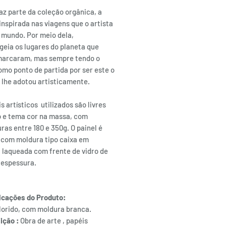
az parte da coleção orgânica, a
 inspirada nas viagens que o artista
o mundo. Por meio dela,
eia os lugares do planeta que
marcaram, mas sempre tendo o
omo ponto de partida por ser este o
 lhe adotou artisticamente.
s artísticos utilizados são livres
o e tema cor na massa, com
as entre 180 e 350g. O painel é
 com moldura tipo caixa em
 laqueada com frente de vidro de
espessura.
icações do Produto:
lorido, com moldura branca.
ição :
Obra de arte , papéis