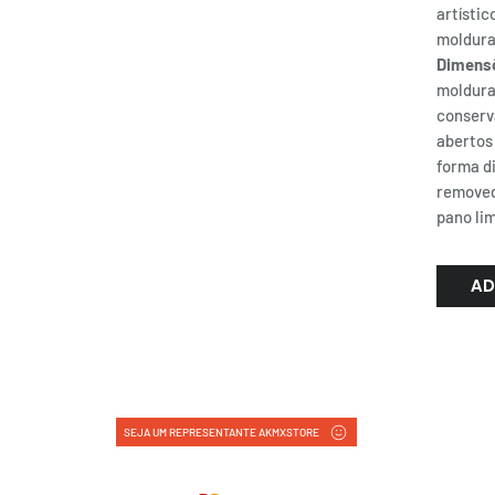
artístic
moldura
Dimens
moldura
conserv
abertos
forma di
removed
pano li
AD
SEJA UM REPRESENTANTE AKMXSTORE
FORMAS DE PAGAMENTO