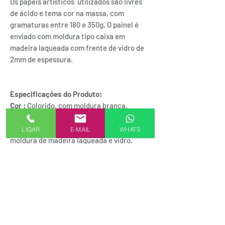
Os papéis artísticos utilizados são livres
de ácido e tema cor na massa, com
gramaturas entre 180 e 350g. O painel é
enviado com moldura tipo caixa em
madeira laqueada com frente de vidro de
2mm de espessura.
Especificações do Produto:
Cor :
Colorido, com moldura branca.
Composição :
Obra de arte , papéis
artísticos, ph neutro, cor na massa,
LIGAR
E-MAIL
WHATS
moldura de madeira laqueada e vidro.
Dimensões:
53cm X 53cm x 3cm ( com
moldura acabada) Instruções de
conservação:1- Não pendure em locais
abertos ou com umidade;2- Não expor de
forma direta ao sol, álcool ou
removedores;3- Para limpeza utilizar um
pano limpo e sabão neutro