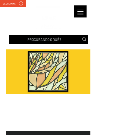
BLOG AKMX
ER0019 FOLHA BRASILIS
- COM MOLDURA