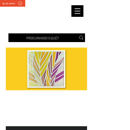
BLOG AKMX
ER002 FOLHA BRASILIS -
COM MOLDURA