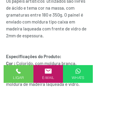
Os papéis artísticos utilizados são livres
de ácido e tema cor na massa, com
gramaturas entre 180 e 350g. O painel é
enviado com moldura tipo caixa em
madeira laqueada com frente de vidro de
2mm de espessura.
Especificações do Produto:
Cor :
Colorido, com moldura branca.
Composição :
Obra de arte , papéis
artísticos, ph neutro, cor na massa,
LIGAR
E-MAIL
WHATS
moldura de madeira laqueada e vidro.
Dimensões:
53cm X 53cm x 3cm ( com
moldura acabada) Instruções de
conservação:1- Não pendure em locais
abertos ou com umidade;2- Não expor de
forma direta ao sol, álcool ou
removedores;3- Para limpeza utilizar um
pano limpo e sabão neutro