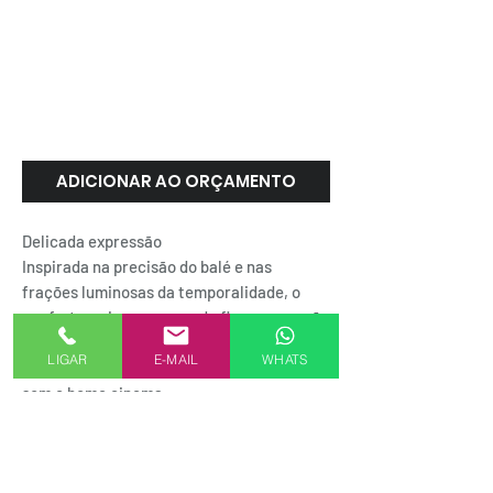
EXTRA TOUCH
COLLECTION - DEGAS |
Belgotex
ADICIONAR AO ORÇAMENTO
Delicada expressão
Inspirada na precisão do balé e nas
frações luminosas da temporalidade, o
conforto se insere em cada fio que compõe
o carpete Degas. Com ótimo isolamento
LIGAR
E-MAIL
WHATS
acústico, é perfeito para compor salas de
som e home cinema.
SEJA UM REPRESENTANTE AKMXSTORE
FORMAS DE PAGAMENTO