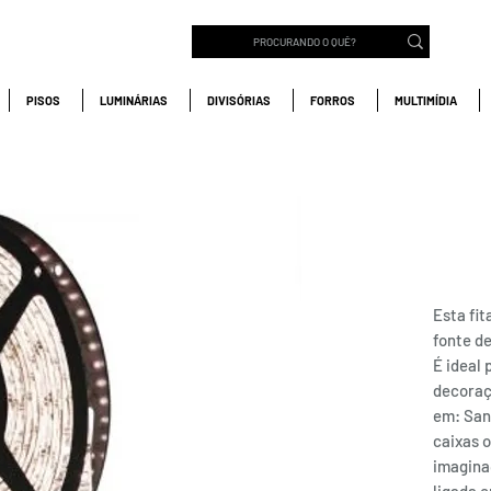
PISOS
LUMINÁRIAS
DIVISÓRIAS
FORROS
MULTIMÍDIA
FITA
IP65
Esta fi
fonte de
É ideal 
decoraç
em: San
caixas 
imagina