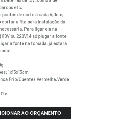
m baterias de 12V, como a de
 barcos etc.
m pontos de corte à cada 5,0cm,
cortar a fita para instalação da
ecessária. Para ligar ela na
110V ou 220V) é só plugar a fonte
 ligar a fonte na tomada, já estará
ando!
0g
es: 1x15x15cm
anca Frio/Quente ( Vermelha,Verde
 12v
ICIONAR AO ORÇAMENTO