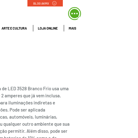
BLOG AKMX
ARTE E CULTURA
LOJA ONLINE
MAIS
 LED 3528 ROLO 5M
 | Mrleds
ta de LED 3528 Branco Frio usa uma
 2 amperes que já vem inclusa.
para iluminações indiretas e
ões. Pode ser aplicada
cas, automóveis, luminárias,
ou qualquer outro ambiente que sua
ção permitir. Além disso, pode ser