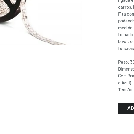
ligada e
carros,
Fita co
podendo 
medida n
tomada (
bivolt e
funcion
Peso: 3
Dimensõ
Cor: Br
e Azul)
Tensão:
AD