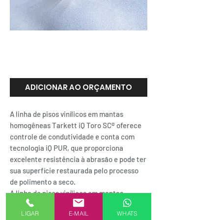
IQ TORO SC | Tarkett
ADICIONAR AO ORÇAMENTO
A linha de pisos vinílicos em mantas
homogêneas Tarkett iQ Toro SC® oferece
controle de condutividade e conta com
tecnologia iQ PUR, que proporciona
excelente resistência à abrasão e pode ter
sua superfície restaurada pelo processo
de polimento a seco.
A linha de pisos vinílicos em mantas
homogêneas Tarkett iQ Toro SC® é a
LIGAR
E-MAIL
WHATS
melhor opção para áreas que necessitam