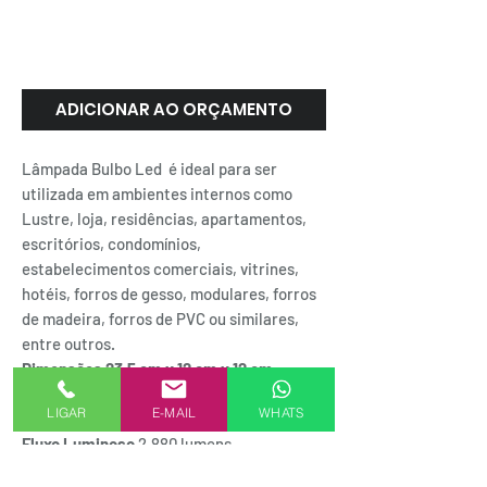
LÂMPADA LED BULBO 30
WATTS | Mrleds
ADICIONAR AO ORÇAMENTO
Lâmpada Bulbo Led é ideal para ser
utilizada em ambientes internos como
Lustre, loja, residências, apartamentos,
escritórios, condomínios,
estabelecimentos comerciais, vitrines,
hotéis, forros de gesso, modulares, forros
de madeira, forros de PVC ou similares,
entre outros.
Dimensões 23.5 cm x 12 cm x 12 cm
A/C
Bivolt
LIGAR
E-MAIL
WHATS
Durabilidade
30.000h
Fluxo Luminoso
2.880 lumens
Frequência
50/60Hz