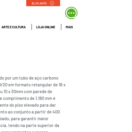
BLOG AKMX
ARTE E CULTURA
LOJA ONLINE
MAIS
ARINAS | La Pisos
ados
do por um tubo de aço carbono
0/20 em formato retangular de 18 x
u 10 x 30mm com parede de
e comprimento de 1.180 mm é
nte do piso elevado para dar
nto ao conjunto a partir de 400
ado, para garantir maior
cia, tendo na parte superior da