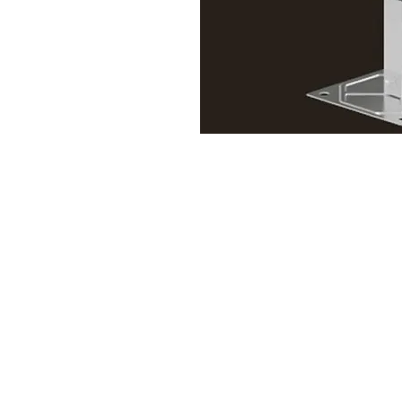
Alameda Casa Branca, 35 - 16º andar
01408-001 | Jardim Paulista.SP
.
Rua do Passeio, 38 - 2º Andar
20021-290 | Centro.RJ
Política de Privacidade