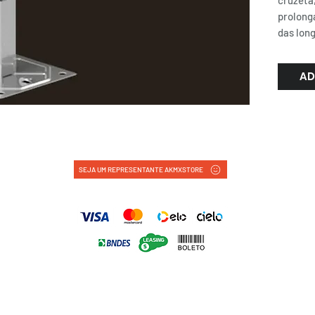
cruzeta
prolong
das long
AD
SEJA UM REPRESENTANTE AKMXSTORE
FORMAS DE PAGAMENTO