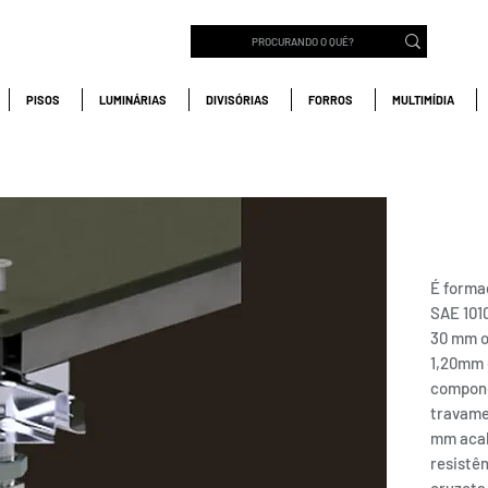
PISOS
LUMINÁRIAS
DIVISÓRIAS
FORROS
MULTIMÍDIA
LONG
Elev
É forma
SAE 101
30 mm o
1,20mm 
compone
travame
mm acab
resistên