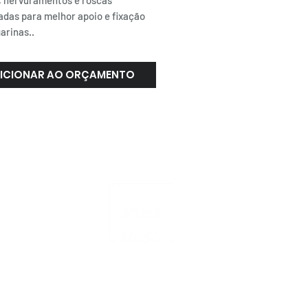
, nervuramentos e roscas
adas para melhor apoio e fixação
arinas..
ICIONAR AO ORÇAMENTO
ATENDIMENTO
NACIONAL
4000.1845