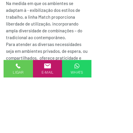
Na medida em que os ambientes se
adaptam à ‑ exibilização dos estilos de
trabalho, a linha Match proporciona
liberdade de utilização, incorporando
ampla diversidade de combinações – do
tradicional ao contemporâneo.
Para atender as diversas necessidades
seja em ambientes privados, de espera, ou
compartilhados, oferece praticidade e
múltiplos níveis de conforto para focar ou
interagir.
LIGAR
E-MAIL
WHATS
SEJA UM REPRESENTANTE AKMXSTORE
FORMAS DE PAGAMENTO
Alameda Casa Branca, 35 - 16º andar
01408-001 | Jardim Paulista.SP
.