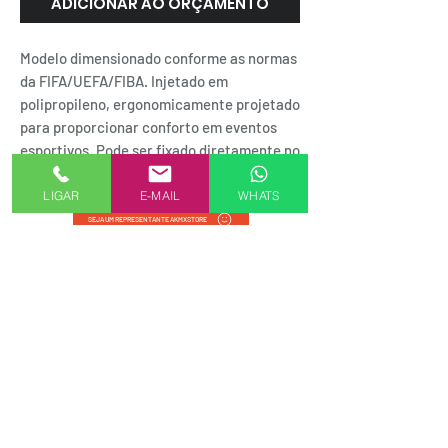
ADICIONAR AO ORÇAMENTO
Modelo dimensionado conforme as normas
da FIFA/UEFA/FIBA. Injetado em
polipropileno, ergonomicamente projetado
para proporcionar conforto em eventos
esportivos. Pode ser fixado diretamente no
degrau ou em suportes.
LIGAR
E-MAIL
WHATS
SEJA UM REPRESENTANTE AKMXSTORE
FORMAS DE PAGAMENTO
Alameda Casa Branca, 35 - 16º andar
01408-001 | Jardim Paulista.SP
.
Rua do Passeio, 38 - 2º Andar
20021-290 | Centro.RJ
Política de Privacidade