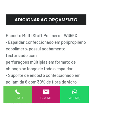
Rhodes
ADICIONAR AO ORÇAMENTO
Encosto Multi Staff Polímero – W356X
• Espaldar confeccionado em polipropileno
copolímero, possui acabamento
texturizado com
perfurações múltiplas em formato de
oblongo ao longo de todo o espaldar.
• Suporte de encosto confeccionado em
poliamida 6 com 30% de fibra de vidro,
possui
acabamento texturizado e porcas para
LIGAR
E-MAIL
WHATS
fixação ao mecanismo.
SEJA UM REPRESENTANTE AKMXSTORE
FORMAS DE PAGAMENTO