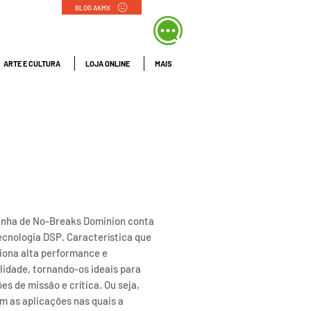
BLOG AKMX
ARTE E CULTURA
LOJA ONLINE
MAIS
BREAK DOMINION
3,75 a 12 kVA -
fásico | CM
andos
linha de No-Breaks Dominion conta
ecnologia DSP. Característica que
iona alta performance e
lidade, tornando-os ideais para
es de missão e crítica. Ou seja,
m as aplicações nas quais a