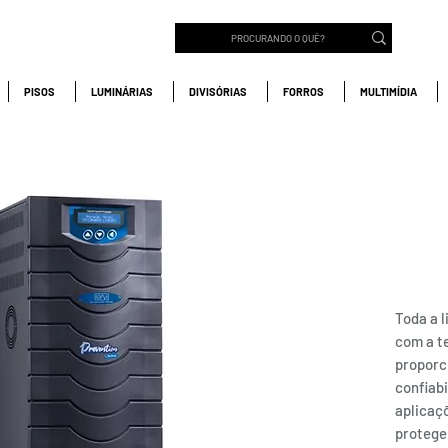
PISOS
LUMINÁRIAS
DIVISÓRIAS
FORROS
MULTIMÍDIA
NO-
SP1 
Mono
Com
Toda a 
com a t
proporc
confiabi
aplicaçõ
protege