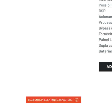
Possibi
DSP
Acionam
Process
Bypass 
Forneci
Painel 
Dupla c
Bateria
AD
SEJA UM REPRESENTANTE AKMXSTORE
FORMAS DE PAGAMENTO