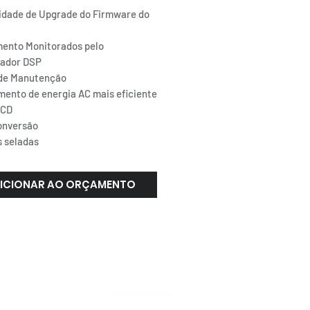
lidade de Upgrade do Firmware do
ento Monitorados pelo
ador DSP
de Manutenção
mento de energia AC mais eficiente
LCD
onversão
s seladas
ICIONAR AO ORÇAMENTO