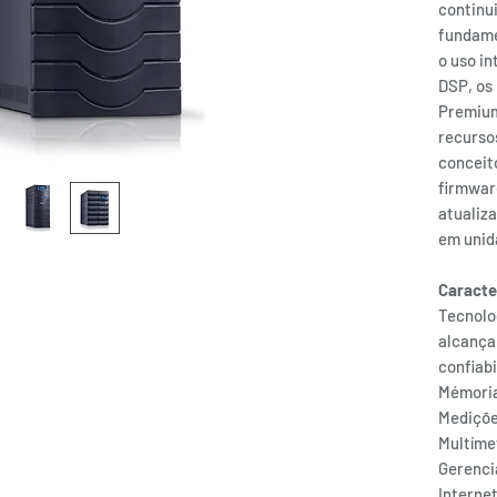
continu
fundame
o uso in
DSP, os
Premium
recurso
conceit
firmwar
atualiz
em unid
Caracte
Tecnolog
alcança
confiab
Mémoria
Mediçõe
Multíme
Gerenci
Interne