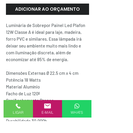
ADICIONAR AO ORÇAMENTO
Luminária de Sobrepor Painel Led Plafon
12W Classe A é ideal para laje, madeira,
forro PVC e similares. Essa lâmpada irá
deixar seu ambiente muito mais lindo e
com iluminação discreta, além de
economizar até 85% de energia.
Dimensões Externas Ø 22.5 cm x 4 cm
Potência 18 Watts
Material Alumínio
Facho de Luz 120º
Cor/Acabamento Branco
A/C Bivolt
LIGAR
E-MAIL
WHATS
Frequência 50/60Hz
Durabilidade 30.000h
Fluxo Luminoso 1.260lumens