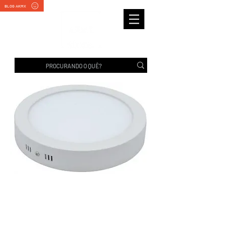
BLOG AKMX
PLAFON DE SOBREPOR
REDONDO LED 18 WATTS
| Mrleds