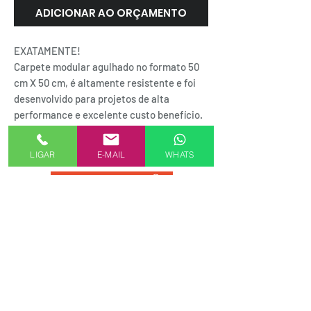
ADICIONAR AO ORÇAMENTO
EXATAMENTE!
Carpete modular agulhado no formato 50
cm X 50 cm, é altamente resistente e foi
desenvolvido para projetos de alta
performance e excelente custo benefício.
Plain Bac também está disponível no
formato em rolo de 3,66 m.
LIGAR
E-MAIL
WHATS
SEJA UM REPRESENTANTE AKMXSTORE
FORMAS DE PAGAMENTO
Alameda Casa Branca, 35 - 16º andar
01408-001 | Jardim Paulista.SP
.
Rua do Passeio, 38 - 2º Andar
20021-290 | Centro.RJ