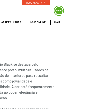
BLOG AKMX
ARTE E CULTURA
LOJA ONLINE
MAIS
PÉ 3451 PRETO |
a Luzia
ão Black se destaca pelo
nto preto, muito utilizados na
ão de interiores para ressaltar
s como jovialidade e
lidade. A cor está frequentemente
da ao poder, elegância e
cação.