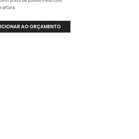
3451 preto de poliestireno com
 altura
ICIONAR AO ORÇAMENTO
ATENDIMENTO
NACIONAL
4000.1845