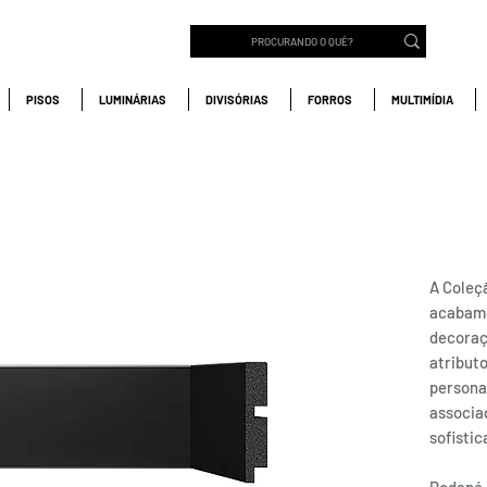
PISOS
LUMINÁRIAS
DIVISÓRIAS
FORROS
MULTIMÍDIA
RODA
Sant
A Coleç
acabame
decoraç
atributo
persona
associa
sofisti