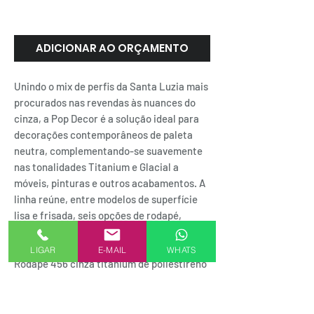
TITANIUM | Santa Luzia
ADICIONAR AO ORÇAMENTO
Unindo o mix de perfis da Santa Luzia mais
procurados nas revendas às nuances do
cinza, a Pop Decor é a solução ideal para
decorações contemporâneos de paleta
neutra, complementando-se suavemente
nas tonalidades Titanium e Glacial a
móveis, pinturas e outros acabamentos. A
linha reúne, entre modelos de superfície
lisa e frisada, seis opções de rodapé,
quatro de guarnição, três sócalos e duas
rosetas.
LIGAR
E-MAIL
WHATS
Rodapé 456 cinza titanium de poliestireno
com 70mm de altura
SEJA UM REPRESENTANTE AKMXSTORE