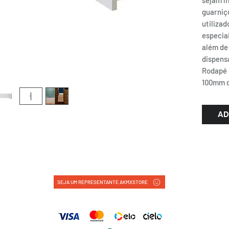
sejam m
guarniç
utiliza
especiai
além de
dispens
Rodapé 
100mm d
AD
SEJA UM REPRESENTANTE AKMXSTORE
FORMAS DE PAGAMENTO