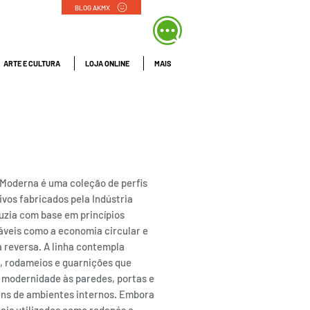
BLOG AKMX
ARTE E CULTURA
LOJA ONLINE
MAIS
APÉ 460 BRANCO |
a Luzia
 Moderna é uma coleção de perfis
vos fabricados pela Indústria
uzia com base em princípios
áveis como a economia circular e
a reversa. A linha contempla
, rodameios e guarnições que
 modernidade às paredes, portas e
ns de ambientes internos. Embora