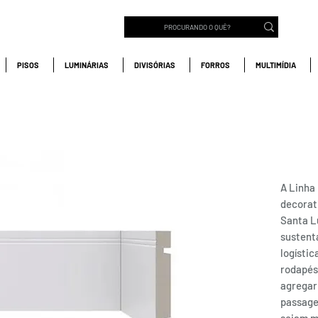
PISOS
LUMINÁRIAS
DIVISÓRIAS
FORROS
MULTIMÍDIA
ROD
Sant
A Linha
decorati
Santa L
sustent
logístic
rodapés
agregar
passage