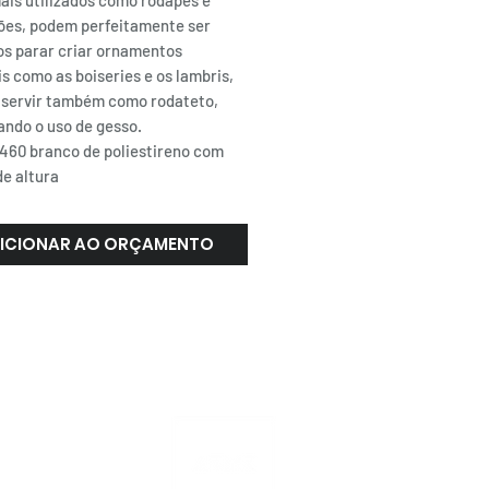
ais utilizados como rodapés e
ões, podem perfeitamente ser
dos parar criar ornamentos
s como as boiseries e os lambris,
 servir também como rodateto,
ando o uso de gesso.
460 branco de poliestireno com
e altura
ICIONAR AO ORÇAMENTO
ATENDIMENTO
NACIONAL
4000.1845