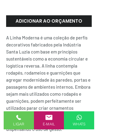
Santa Luzia
ADICIONAR AO ORÇAMENTO
A Linha Moderna é uma coleção de perfis
decorativos fabricados pela Indústria
Santa Luzia com base em princípios
sustentáveis como a economia circular e
logística reversa. A linha contempla
rodapés, rodameios e guarnições que
agregar modernidade às paredes, portas e
passagens de ambientes internos. Embora
sejam mais utilizados como rodapés e
guarnições, podem perfeitamente ser
utilizados parar criar ornamentos
especiais como as boiseries e os lambris,
além de servir também como rodateto,
LIGAR
E-MAIL
WHATS
dispensando o uso de gesso.
Rodapé 478 branco de poliestireno com