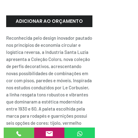
Santa Luzia
ADICIONAR AO ORÇAMENTO
Reconhecida pelo design inovador pautado
nos princípios de economia circular e
logística reversa, a Industria Santa Luzia
apresenta a Coleção Colors, nova coleção
de perfis decorativos, acrescentando
novas possibilidades de combinações em
cor com pisos, paredes e móveis. Inspirada
nos estudos conduzidos por Le Corbusier,
a linha resgata tons robustos e vibrantes
que dominaram a estética modernista
entre 1930 e 60. A paleta escolhida pela
marca para rodapés e guarnições possui
seis opções de cores: tijolo, vermelho
escuro, rupestre, pistache, eucalipto e
melodia do mar. A coleção possui, ainda,