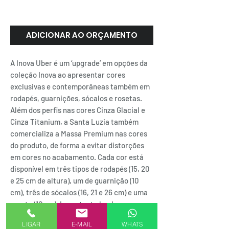
GLACIAL | Santa Luzia
ADICIONAR AO ORÇAMENTO
A Inova Uber é um ‘upgrade’ em opções da
coleção Inova ao apresentar cores
exclusivas e contemporâneas também em
rodapés, guarnições, sócalos e rosetas.
Além dos perfis nas cores Cinza Glacial e
Cinza Titanium, a Santa Luzia também
comercializa a Massa Premium nas cores
do produto, de forma a evitar distorções
em cores no acabamento. Cada cor está
disponível em três tipos de rodapés (15, 20
e 25 cm de altura), um de guarnição (10
cm), três de sócalos (16, 21 e 26 cm) e uma
roseta (10 cm). Importante lembrar que,
neste tipo de perfil, não é recomendado a
LIGAR
E-MAIL
WHATS
personalização em cores diferentes do