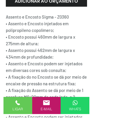
ADICIONAR AO ORÇAMENTO
Assento e Encosto Sigma - Z0360
• Assento e Encosto injetados em
polipropileno copolímero;
• Encosto possui 460mm de largura x
275mm de altura;
• Assento possui 462mm de largura x
434mm de profundidade;
• Assento e Encosto podem ser injetados
em diversas cores sob consulta;
• A fixação do no Encosto se dá por meio de
encaixe de pressão na estrutura fixa;
• A fixação do Assento se dá por meio de 1
parafuso M6x20mm de cada lado, e 2
parafusos alto tarrachantes com 6mm
LIGAR
E-MAIL
WHATS
diâmetro x 22mm altura.
• Assento e Encosto podem ser injetados
em diversas cores sob consulta.