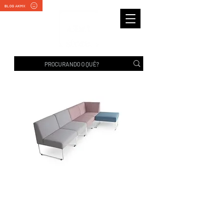
BLOG AKMX
SOFÁ MODULAR PIX |
Frisokar