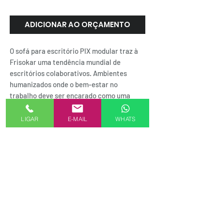
ADICIONAR AO ORÇAMENTO
O sofá para escritório PIX modular traz à
Frisokar uma tendência mundial de
escritórios colaborativos. Ambientes
humanizados onde o bem-estar no
trabalho deve ser encarado como uma
prioridade. Inspire-se e crie ambientes
funcionais da maneira que desejar.
LIGAR
E-MAIL
WHATS
SEJA UM REPRESENTANTE AKMXSTORE
FORMAS DE PAGAMENTO
Alameda Casa Branca, 35 - 16º andar
01408-001 | Jardim Paulista.SP
.