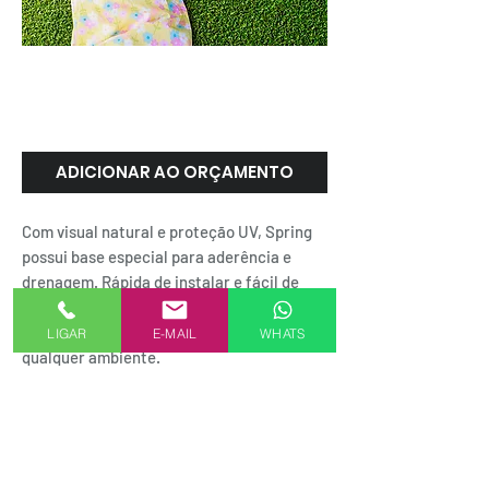
SPRING | Belgotex
ADICIONAR AO ORÇAMENTO
Com visual natural e proteção UV, Spring
possui base especial para aderência e
drenagem. Rápida de instalar e fácil de
manter é segura para crianças e animais
domésticos. A energia da natureza em
LIGAR
E-MAIL
WHATS
qualquer ambiente.
SEJA UM REPRESENTANTE AKMXSTORE
FORMAS DE PAGAMENTO