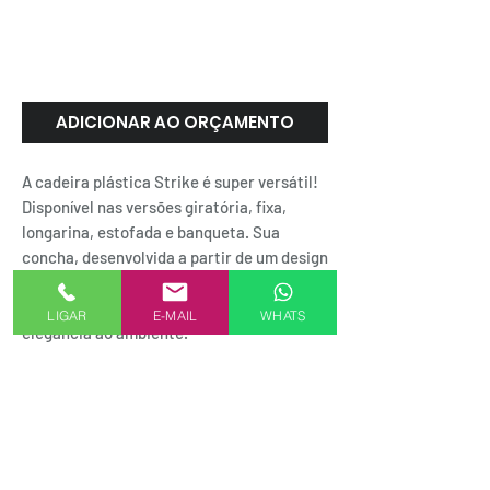
STRIKE | Frisokar
ADICIONAR AO ORÇAMENTO
A cadeira plástica Strike é super versátil!
Disponível nas versões giratória, fixa,
longarina, estofada e banqueta. Sua
concha, desenvolvida a partir de um design
moderno, permite a adaptação aos
diversos modelos e garante conforto e
LIGAR
E-MAIL
WHATS
elegância ao ambiente.
SEJA UM REPRESENTANTE AKMXSTORE
FORMAS DE PAGAMENTO