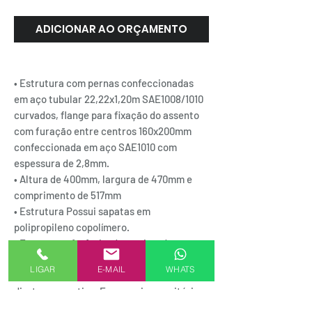
ADICIONAR AO ORÇAMENTO
• Estrutura com pernas confeccionadas
em aço tubular 22,22x1,20m SAE1008/1010
curvados, flange para fixação do assento
com furação entre centros 160x200mm
confeccionada em aço SAE1010 com
espessura de 2,8mm.
• Altura de 400mm, largura de 470mm e
comprimento de 517mm
• Estrutura Possui sapatas em
polipropileno copolímero.
• Estruturas fosfatizadas e pintadas com
tinta pó epóxi nas cores preto e cinza.
LIGAR
E-MAIL
WHATS
• Estrutura fixa empillhável. Giratória,
diretor, executiva, Ergonomia, escritório,
presidente