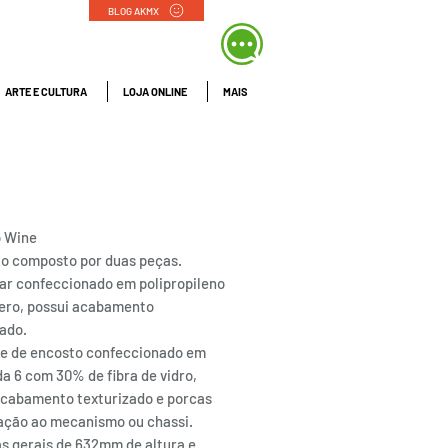
BLOG AKMX
ARTE E CULTURA
LOJA ONLINE
MAIS
 | Rhodes
 Wine
to composto por duas peças.
dar confeccionado em polipropileno
ero, possui acabamento
zado.
te de encosto confeccionado em
a 6 com 30% de fibra de vidro,
acabamento texturizado e porcas
xação ao mecanismo ou chassi.
as gerais de 632mm de altura e