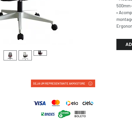
500mm d
• Acomp
montage
Ergonom
AD
SEJA UM REPRESENTANTE AKMXSTORE
FORMAS DE PAGAMENTO