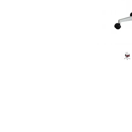
Alameda Casa Branca, 35 - 16º andar
01408-001 | Jardim Paulista.SP
.
Rua do Passeio, 38 - 2º Andar
20021-290 | Centro.RJ
Política de Privacidade