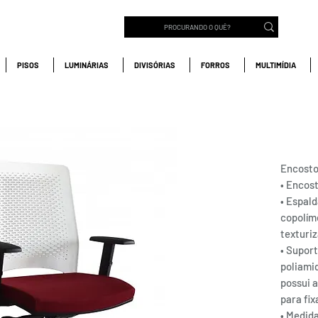
PISOS
LUMINÁRIAS
DIVISÓRIAS
FORROS
MULTIMÍDIA
WINE
Encosto
• Encos
• Espal
copolím
texturi
• Supor
poliamid
possui 
para fi
• Medid